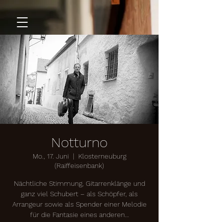
Notturno
Mo., 17. Juni
  |  
Klosterneuburg
(Raiffeisenbank)
Nächtliche Stimmung, Gitarrenklänge und
ganz viel Schubert – als Schöpfer, als
Arrangeur sowie als Spender einer Melodie
für die Fantasie eines anderen…