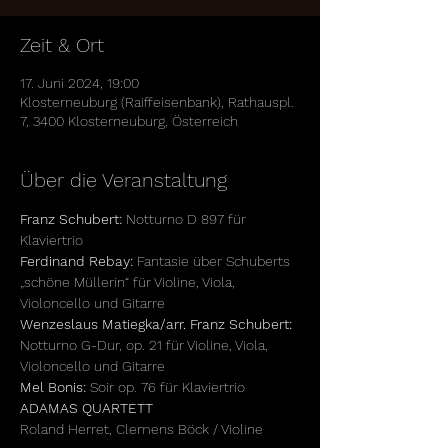
Zeit & Ort
17. Juni 2024, 19:00
Klosterneuburg (Raiffeisenbank), Rathauspl.
7, 3400 Klosterneuburg, Österreich
Über die Veranstaltung
Franz Schubert:
 Notturno D 897 für 
Klaviertrio
Ferdinand Rebay:
 Fantasie über Schuberts 
„schöne Müllerin“ für Violine, Viola, 
Violoncello und Gitarre
Wenzeslaus Matiegka/arr. Franz Schubert:
Notturno G-Dur, op. 21 für Violine, Viola, 
Violoncello und Gitarre
Mel Bonis:
 Soir op. 76 für Klaviertrio
ADAMAS QUARTETT
Roland Herret, Clemens Böck / Violine