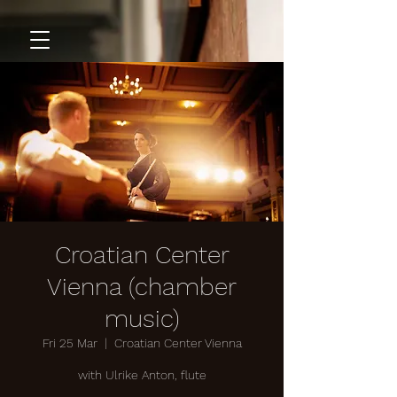
Croatian Center
Vienna (chamber
music)
Fri 25 Mar
  |  
Croatian Center Vienna
with Ulrike Anton, flute