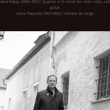
nand Rebay (1880-1953): Quartet in D minor for violin, viola, cel
guitar
Astor Piazzolla (1921-1992): Histoire du tango