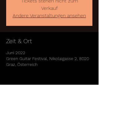
Tickets stehen nicht zum
Verkauf
Andere Veranstaltungen ansehen
Zeit & Ort
Juni 2022
Green Guitar Festival, Nikolaigasse 2, 8020
Graz, Österreich
Diese Veranstaltung teilen
© 2022 by ARMIN EGGER